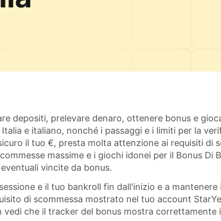
re depositi, prelevare denaro, ottenere bonus e gioc
alia e italiano, nonché i passaggi e i limiti per la ver
curo il tuo €, presta molta attenzione ai requisiti di 
le scommesse massime e i giochi idonei per il Bonus Di
 eventuali vincite da bonus.
 sessione e il tuo bankroll fin dall'inizio e a mantener
equisito di scommessa mostrato nel tuo account StarYe
 vedi che il tracker del bonus mostra correttamente 