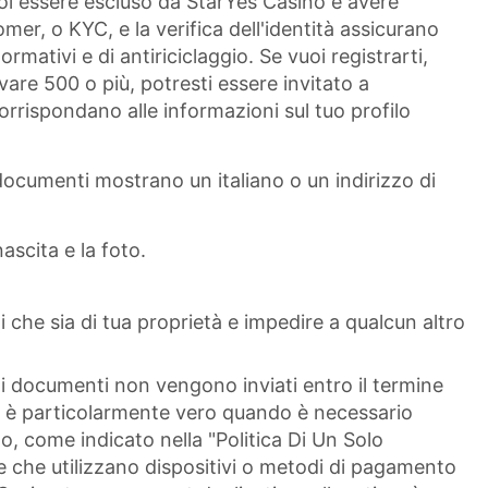
Puoi essere escluso da StarYes Casino e avere
er, o KYC, e la verifica dell'identità assicurano
rmativi e di antiriciclaggio. Se vuoi registrarti,
evare 500 o più, potresti essere invitato a
corrispondano alle informazioni sul tuo profilo
 documenti mostrano un italiano o un indirizzo di
ascita e la foto.
 che sia di tua proprietà e impedire a qualcun altro
e o i documenti non vengono inviati entro il termine
sto è particolarmente vero quando è necessario
o, come indicato nella "Politica Di Un Solo
e che utilizzano dispositivi o metodi di pagamento