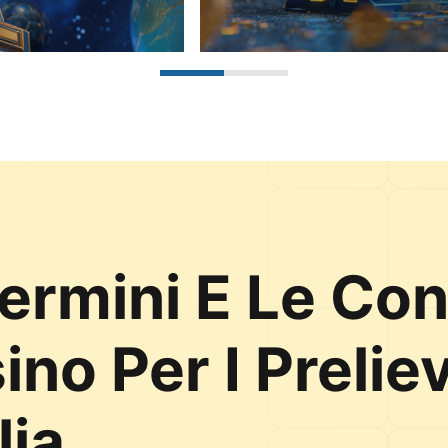
ermini E Le Con
no Per I Preliev
lia