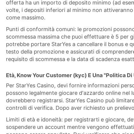
offerta ha un importo di deposito minimo (ad ese
volte, i depositi inferiori al minimo non attiverann
come massimo.
Punti di conformità comuni: le promozioni possono
scommessa massima che puoi effettuare è 5 per giro
potrebbe portare StarYes a cancellare il bonus e qu
testo della promozione e assicurati di comprendere
requisito di scommessa e la data di scadenza esatta
Età, Know Your Customer (kyc) E Una "Politica Di
Per StarYes Casino, devi fornire informazioni pers
possono legalmente giocare d'azzardo online nel l
dovrebbero registrarsi. StarYes Casino può limitar
controlli di verifica. Dopo aver richiesto un preliev
Limiti di età e idoneità: per registrarti e giocare, 
sospendere un account mentre vengono effettuati i 