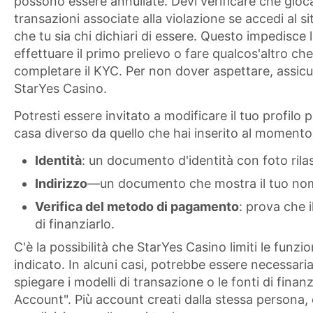
possono essere annullate. Devi verificare che giocar
transazioni associate alla violazione se accedi al 
che tu sia chi dichiari di essere. Questo impedisce le
effettuare il primo prelievo o fare qualcos'altro che
completare il KYC. Per non dover aspettare, assicura
StarYes Casino.
Potresti essere invitato a modificare il tuo profilo
casa diverso da quello che hai inserito al momento 
Identità
: un documento d'identità con foto rilas
Indirizzo
—un documento che mostra il tuo nome e
Verifica del metodo di pagamento
: prova che 
di finanziarlo.
C'è la possibilità che StarYes Casino limiti le funzio
indicato. In alcuni casi, potrebbe essere necessari
spiegare i modelli di transazione o le fonti di fin
Account". Più account creati dalla stessa persona,