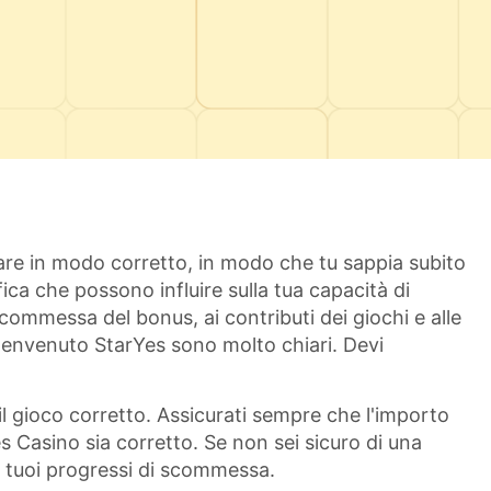
are in modo corretto, in modo che tu sappia subito
ifica che possono influire sulla tua capacità di
scommessa del bonus, ai contributi dei giochi e alle
 Benvenuto StarYes sono molto chiari. Devi
e il gioco corretto. Assicurati sempre che l'importo
s Casino sia corretto. Se non sei sicuro di una
i tuoi progressi di scommessa.