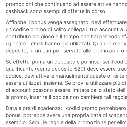
promozioni che continuano ad essere attive hanno i p
cashback sono esempi di offerte in corso.
Affinché il bonus venga assegnato, devi effettuare 
un codice promo di solito collega il tuo account a
contributo del gioco e il tempo che hai per soddisfar
i giocatori che li hanno già utilizzati. Quando e do
deposito, in un campo riservato alle promozioni o 
Se effettui prima un deposito e poi inserisci il c
qualificante (come deposito €20) deve essere tracc
codice, devi attivare manualmente queste offerte 
essere utilizzati insieme. Se provi a utilizzare più 
di account possono essere limitate dallo stato dell'
la promo, inserire il codice non cambierà tali regole
Data e ora di scadenza: i codici promo potrebbero s
bonus, potrebbe avere una propria data di scadenz
esempio. Segui le regole della promozione per elimi