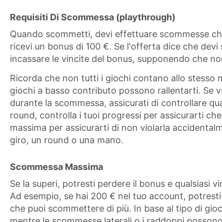
Requisiti Di Scommessa (playthrough)
Quando scommetti, devi effettuare scommesse che s
ricevi un bonus di 100 €. Se l'offerta dice che de
incassare le vincite del bonus, supponendo che non 
Ricorda che non tutti i giochi contano allo stesso
giochi a basso contributo possono rallentarti. Se vu
durante la scommessa, assicurati di controllare q
round, controlla i tuoi progressi per assicurarti c
massima per assicurarti di non violarla accidenta
giro, un round o una mano.
Scommessa Massima
Se la superi, potresti perdere il bonus e qualsiasi 
Ad esempio, se hai 200 € nel tuo account, potres
che puoi scommettere di più. In base al tipo di gio
mentre le scommesse laterali o i raddoppi possono 